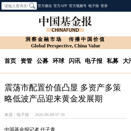
官方微信
官方APP
官方视频号
电子报
登录
洞察金融市场
传播中国价值
Global Perspective, China Value
首页
资管
公募
环球
闪讯
电子报
私募
大
震荡市配置价值凸显 多资产多策
略低波产品迎来黄金发展期
来源：电子报
2026-06-08 07:30
中国基金报记者 任子青