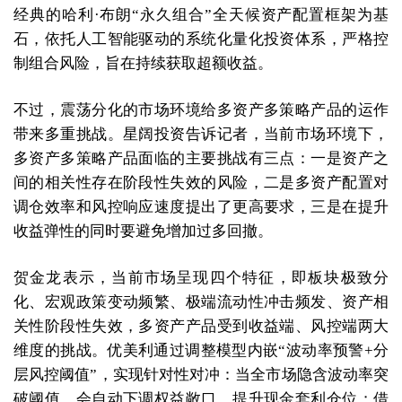
经典的哈利·布朗“永久组合”全天候资产配置框架为基
石，依托人工智能驱动的系统化量化投资体系，严格控
制组合风险，旨在持续获取超额收益。
不过，震荡分化的市场环境给多资产多策略产品的运作
带来多重挑战。星阔投资告诉记者，当前市场环境下，
多资产多策略产品面临的主要挑战有三点：一是资产之
间的相关性存在阶段性失效的风险，二是多资产配置对
调仓效率和风控响应速度提出了更高要求，三是在提升
收益弹性的同时要避免增加过多回撤。
贺金龙表示，当前市场呈现四个特征，即板块极致分
化、宏观政策变动频繁、极端流动性冲击频发、资产相
关性阶段性失效，多资产产品受到收益端、风控端两大
维度的挑战。优美利通过调整模型内嵌“波动率预警+分
层风控阈值”，实现针对性对冲：当全市场隐含波动率突
破阈值，会自动下调权益敞口、提升现金套利仓位；借