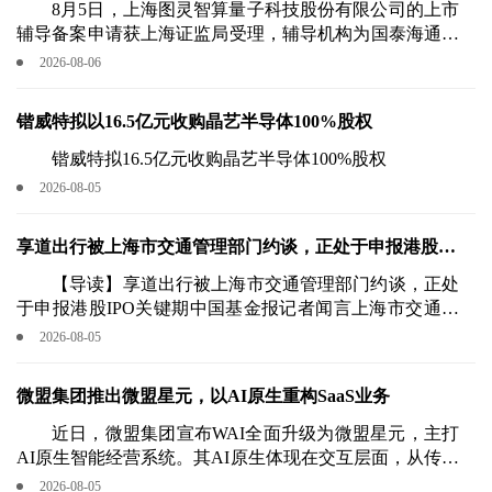
成员
8月5日，上海图灵智算量子科技股份有限公司的上市
辅导备案申请获上海证监局受理，辅导机构为国泰海通证
券股份有限公司。
2026-08-06
锴威特拟以16.5亿元收购晶艺半导体100%股权
锴威特拟16.5亿元收购晶艺半导体100%股权
2026-08-05
享道出行被上海市交通管理部门约谈，正处于申报港股
IPO关键期
【导读】享道出行被上海市交通管理部门约谈，正处
于申报港股IPO关键期中国基金报记者闻言上海市交通委
员会官网显示，近日，上海市交通管理部门集中约谈享道
2026-08-05
出行等12家在上海经营的网约车平台，并同步下达首批网
约车平台集中行政处罚决定书，集中处罚总数超过2500万
微盟集团推出微盟星元，以AI原生重构SaaS业务
元。
近日，微盟集团宣布WAI全面升级为微盟星元，主打
AI原生智能经营系统。其AI原生体现在交互层面，从传统
GUI图形界面转为LUI语言交互，商家通过自然语言对话
2026-08-05