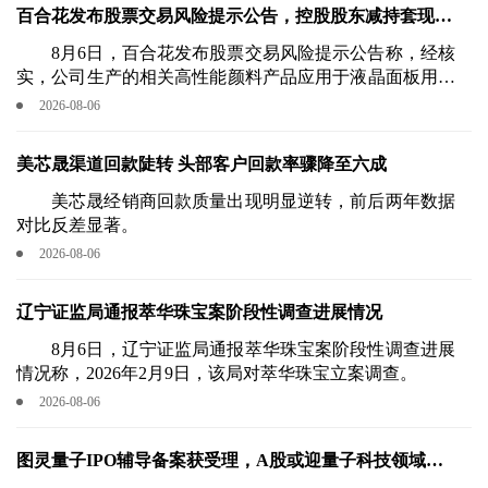
元。
百合花发布股票交易风险提示公告，控股股东减持套现
2.89亿元
8月6日，百合花发布股票交易风险提示公告称，经核
实，公司生产的相关高性能颜料产品应用于液晶面板用光
刻胶领域。
2026-08-06
美芯晟渠道回款陡转 头部客户回款率骤降至六成
美芯晟经销商回款质量出现明显逆转，前后两年数据
对比反差显著。
2026-08-06
辽宁证监局通报萃华珠宝案阶段性调查进展情况
8月6日，辽宁证监局通报萃华珠宝案阶段性调查进展
情况称，2026年2月9日，该局对萃华珠宝立案调查。
2026-08-06
图灵量子IPO辅导备案获受理，A股或迎量子科技领域新