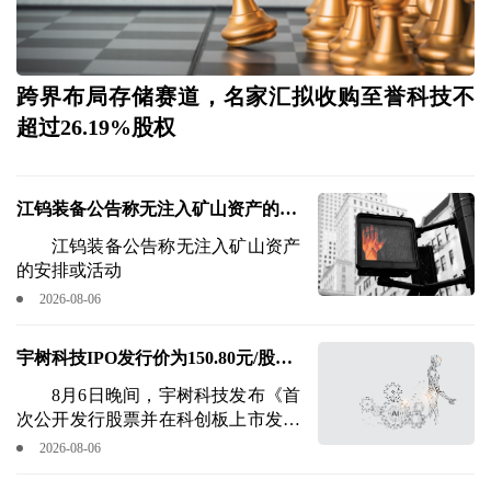
跨界布局存储赛道，名家汇拟收购至誉科技不
超过26.19%股权
江钨装备公告称无注入矿山资产的安
排或活动
江钨装备公告称无注入矿山资产
的安排或活动
2026-08-06
宇树科技IPO发行价为150.80元/股，
DeepSeek成为战略配售投资者
8月6日晚间，宇树科技发布《首
次公开发行股票并在科创板上市发行
公告》称，公司本次发行价格为
2026-08-06
150.80元/股，拟募资总额达60.99亿