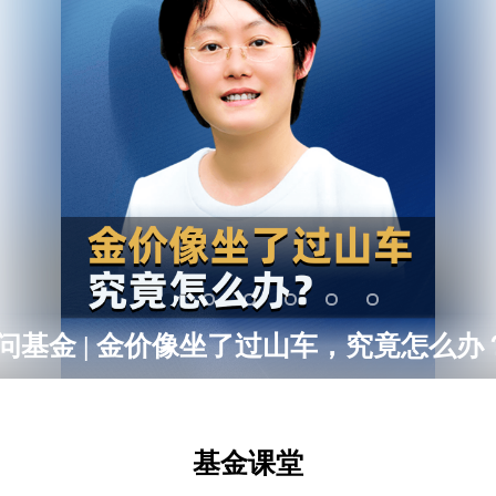
i问基金 | 金价像坐了过山车，究竟怎么办
1
2
3
4
5
6
基金课堂