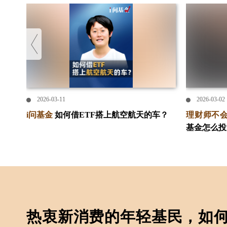
2026-03-11
2026-03-02
银凭
i问基金
如何借ETF搭上航空航天的车？
理财师不
基金怎么投
热衷新消费的年轻基民，如