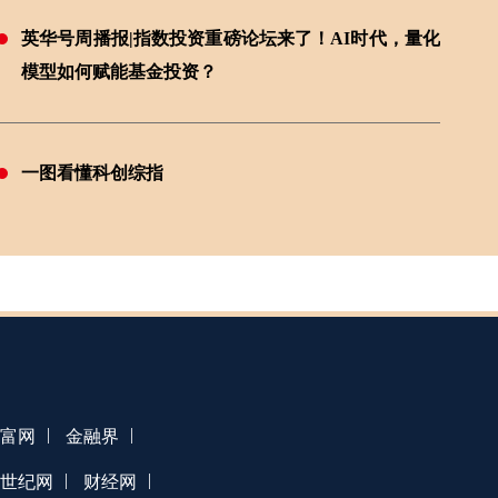
英华号周播报|指数投资重磅论坛来了！AI时代，量化
模型如何赋能基金投资？
一图看懂科创综指
|
|
富网
金融界
|
|
1世纪网
财经网