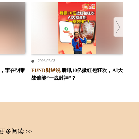
2026-02-03
2
统，李在明带
FUND财经说
腾讯10亿掀红包狂欢，AI大
i问
战谁能“一战封神”？
ET
更多阅读 >>