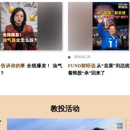
2026-02-28
会告诉你的事
全线爆发！ 油气
FUND财经说
从“韭菜”到总
？
着韩股“杀”回来了
教投活动
何