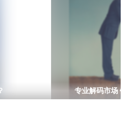
？
专业解码市场 锚