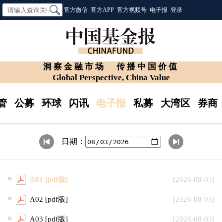
官方微信
官方APP
官方视频号
电子报
登录
洞察金融市场
传播中国价值
Global Perspective, China Value
管
公募
环球
闪讯
电子报
私募
大湾区
券商
日期：
A01 [pdf版]
[2026-08-03]
A02 [pdf版]
[2026-08-03]
A03 [pdf版]
[2026-08-03]