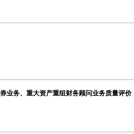
与适度宽松的货币政策、双向发力扩大内需的系统部署。一系
是新时代宏观调控思路一脉相承、与时俱进的生动体现。
及债券业务、重大资产重组财务顾问业务质量评价