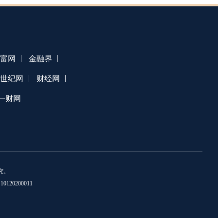
|
|
富网
金融界
|
|
1世纪网
财经网
一财网
究。
20200011