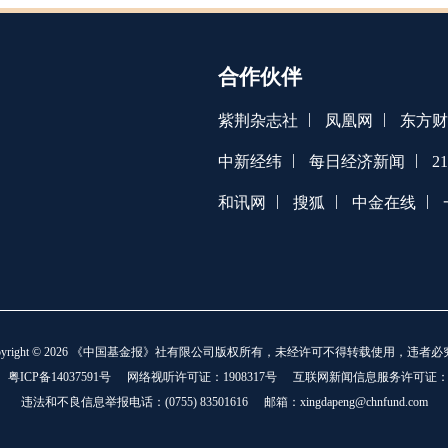
合作伙伴
|
|
紫荆杂志社
凤凰网
东方财
|
|
中新经纬
每日经济新闻
2
|
|
|
和讯网
搜狐
中金在线
opyright © 2026 《中国基金报》社有限公司版权所有，未经许可不得转载使用，违者必
：
粤ICP备14037591号
网络视听许可证：1908317号
互联网新闻信息服务许可证：101
违法和不良信息举报电话：(0755) 83501616
邮箱：xingdapeng@chnfund.com