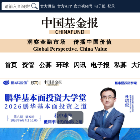
官方微信
官方APP
官方视频号
电子报
登录
洞察金融市场
传播中国价值
Global Perspective, China Value
首页
资管
公募
环球
闪讯
电子报
私募
大
Play
Video