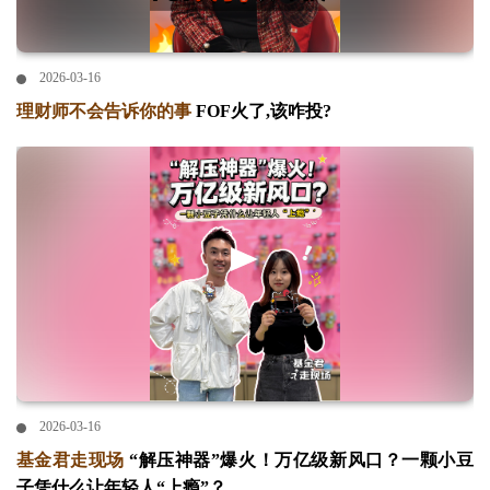
2026-03-16
理财师不会告诉你的事
FOF火了,该咋投?
2026-03-16
基金君走现场
“解压神器”爆火！万亿级新风口？一颗小豆
子凭什么让年轻人“上瘾”？