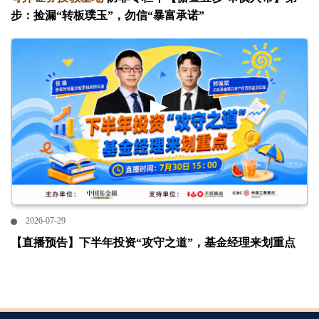
步：捡漏“转板璞玉”，勿信“暴富承诺”
2026-07-29
【直播预告】下半年投资“攻守之道”，基金经理来划重点