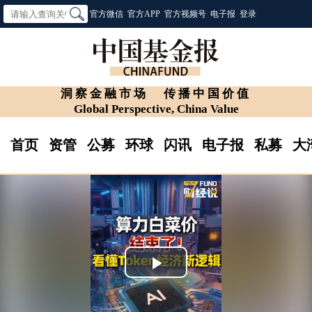
官方微信
官方APP
官方视频号
电子报
登录
洞察金融市场
传播中国价值
Global Perspective, China Value
首页
资管
公募
环球
闪讯
电子报
私募
大
Play
Video