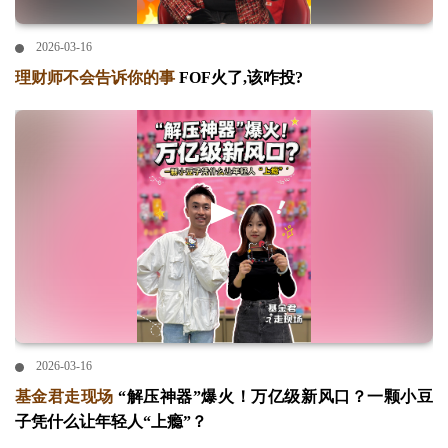
2026-03-16
理财师不会告诉你的事
FOF火了,该咋投?
2026-03-16
基金君走现场
“解压神器”爆火！万亿级新风口？一颗小豆
子凭什么让年轻人“上瘾”？