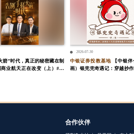
2026-07-30
火箭”时代，真正的秘密藏在制
中银证券投教基地
【中银伴
国商业航天正在改变（上）#粤
画）银兜兜奇遇记：穿越抄作
拓璞数控
工人养老规划优等生的搞钱秘
合作伙伴