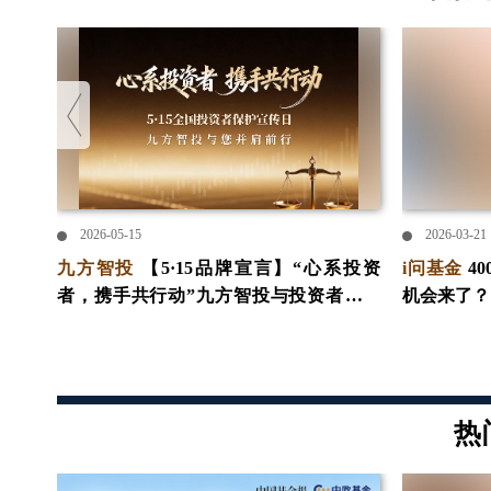
2026-05-15
2026-03-21
亿级新
九方智投
【5·15品牌宣言】“心系投资
i问基金
4
“上
者，携手共行动”九方智投与投资者并肩
机会来了？
前行
热