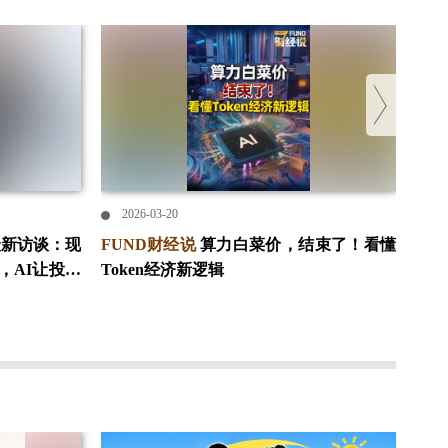
2026-03-20
2
最新访谈：现
FUND财经说
算力白菜价，结束了！看懂
理
，AI让投资
Token经济新逻辑