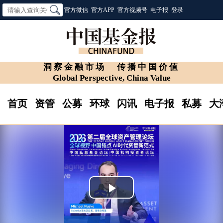
官方微信
官方APP
官方视频号
电子报
登录
洞察金融市场
传播中国价值
Global Perspective, China Value
首页
资管
公募
环球
闪讯
电子报
私募
大
Play
Video