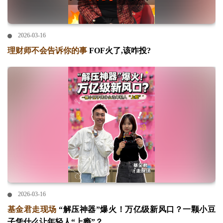
2026-03-16
理财师不会告诉你的事
FOF火了,该咋投?
2026-03-16
基金君走现场
“解压神器”爆火！万亿级新风口？一颗小豆
子凭什么让年轻人“上瘾”？