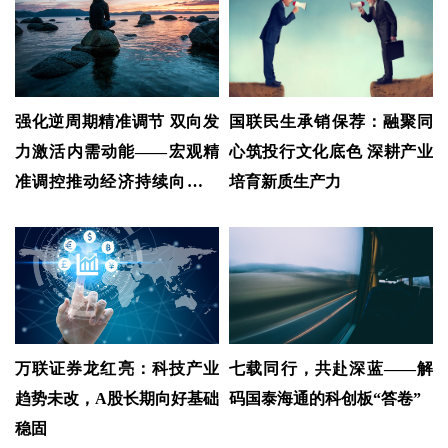
强化逆周期精准调节 双向发
国联民生承销保荐：融聚同
力激活内需动能——宏观精
心筑投行文化底色 深耕产业
准调控推动经济持续向优向
培育新质生产力
好
万联证券龙红亮：科技产业
七载同行，共赴深蓝——解
趋势未改，A股长期向好基础
码国泰海通的科创板“答卷”
稳固