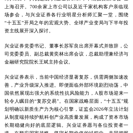
上海召开。700余家上市公司以及近千家机构客户亲临现
场参会，与兴业证券各行业明星分析师汇聚一堂，围绕
“十五五”开局之年的宏观大势、全球产业变局与下半年投
资主线展开深入探讨。
兴业证券党委书记、董事长苏军良出席开幕式并致辞，公
司党委委员、副总裁黄奕林出席会议，总裁助理兼经济与
金融研究院院长王斌主持会议。
兴业证券表示，当前中国经济显著复苏，供需两侧加速改
善，产业升级深入推进。即便面临外部环境剧烈动荡，中
国依然展现出强大的系统性抗风险能力，A股市场迎来一
轮令人瞩目的“复苏交易”。在国家战略层面，“十五五”规
划明确以新质生产力为核心引擎，证监会2026年立法计划
从制度端持续护航科创产业高质量发展，构成了资本市场
长期稳健向好的底层逻辑。兴业证券愿与各位投资者一