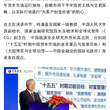
年资本市场运行脉络，前瞻布局下半年投资主线与交易策
略，以实际行动践行“为客户创造价值”的初心。
在主旨演讲环节，特邀嘉宾国家一级教授、中国人民大学
原副校长、国家金融研究院院长吴晓求和全球化智库（C
CG）副主任、中国能源安全研究所所长高志凯，分别就
《“十五五”时期中国资本市场的改革重点与发展目标》和
《大国博弈与全球治理——中国金融业的国际化路径》发
表各自观点。