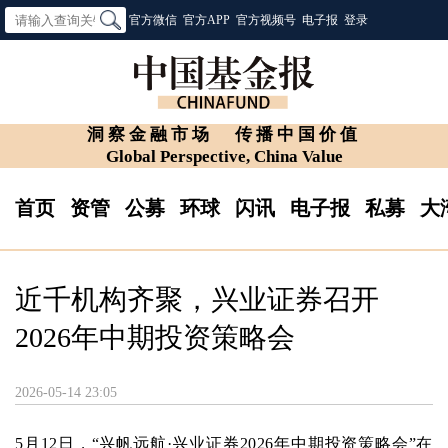
官方微信
官方APP
官方视频号
电子报
登录
洞察金融市场
传播中国价值
Global Perspective, China Value
首页
资管
公募
环球
闪讯
电子报
私募
大
近千机构齐聚，兴业证券召开
2026年中期投资策略会
2026-05-14 23:05
5月12日，“兴帆远航·兴业证券2026年中期投资策略会”在