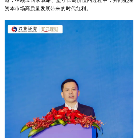
道，在顺应国家战略、坚守长期价值的过程中，共同把握
资本市场高质量发展带来的时代红利。