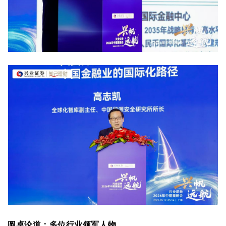
圆桌论道：多位行业领军人物