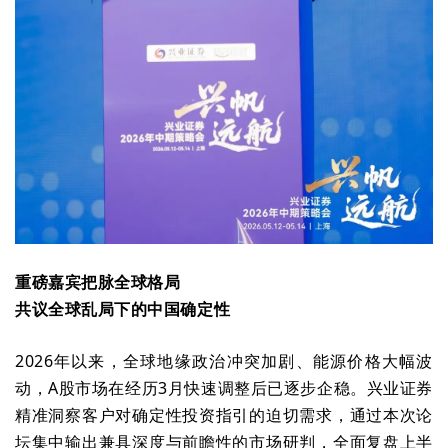
重磅嘉宾把脉全球格局
共议全球乱局下的中国确定性
2026年以来，全球地缘政治冲突加剧、能源价格大幅波
动，A股市场在经历3月快速调整后已逐步企稳。兴业证券
精准洞察客户对确定性投资指引的迫切需求，通过本次论
坛集中输出兼具深度与前瞻性的市场研判，全面复盘上半