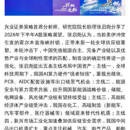
兴业证券策略首席分析师、研究院院长助理张启尧分享了
2026年下半年A股策略展望。张启尧认为，当前美伊冲突
引发的霍尔木兹海峡封锁，正带来新一轮全球供应链重
塑。本轮冲击下，中国凭借能源自主、完备产业链以及优
势产业与全球刚性需求的匹配，制造业的确定性将进一步
强化。张启尧提出五条主线布局中国资产：主线一，全球
科技周期下，我国AI算力硬件“强者恒强”，重视光模块、
PCB、AIDC配套设施等出口链景气机会；主线二，能源
安全与算力需求共振，抬升我国新能源战略价值，储能、
电网设备、风光储产业链有望持续受益；主线三，高能耗
经济体产业链受冲击，我国在化工、高端制造（新能车、
汽车零部件、医疗器械等）领域迎来替代性机遇；主线
四，新兴市场工业化加速叠加供应链安全需求，我国中间
品出口机遇扩大，重点关注机械、汽车、电气产品、船舶