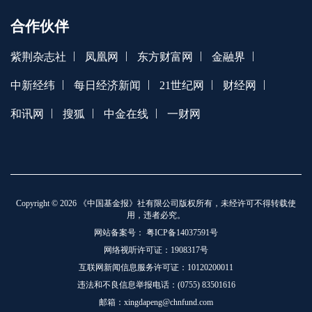
合作伙伴
|
|
|
|
紫荆杂志社
凤凰网
东方财富网
金融界
|
|
|
|
中新经纬
每日经济新闻
21世纪网
财经网
|
|
|
和讯网
搜狐
中金在线
一财网
Copyright © 2026 《中国基金报》社有限公司版权所有，未经许可不得转载使
用，违者必究。
网站备案号：
粤ICP备14037591号
网络视听许可证：1908317号
互联网新闻信息服务许可证：10120200011
违法和不良信息举报电话：(0755) 83501616
邮箱：xingdapeng@chnfund.com