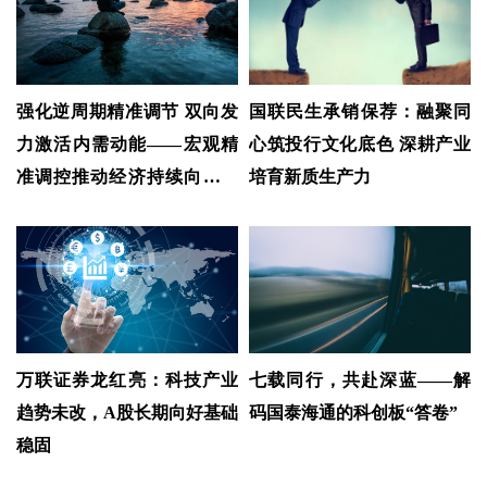
强化逆周期精准调节 双向发
国联民生承销保荐：融聚同
力激活内需动能——宏观精
心筑投行文化底色 深耕产业
准调控推动经济持续向优向
培育新质生产力
好
万联证券龙红亮：科技产业
七载同行，共赴深蓝——解
趋势未改，A股长期向好基础
码国泰海通的科创板“答卷”
稳固