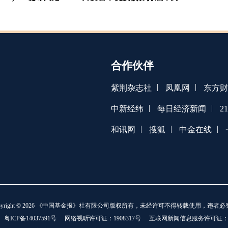
场配置A股与港股捕捉多元收
益
合作伙伴
|
|
紫荆杂志社
凤凰网
东方财
|
|
中新经纬
每日经济新闻
2
|
|
|
和讯网
搜狐
中金在线
opyright © 2026 《中国基金报》社有限公司版权所有，未经许可不得转载使用，违者必
：
粤ICP备14037591号
网络视听许可证：1908317号
互联网新闻信息服务许可证：101