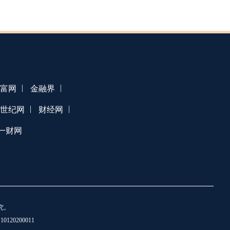
|
|
富网
金融界
|
|
1世纪网
财经网
一财网
究。
20200011