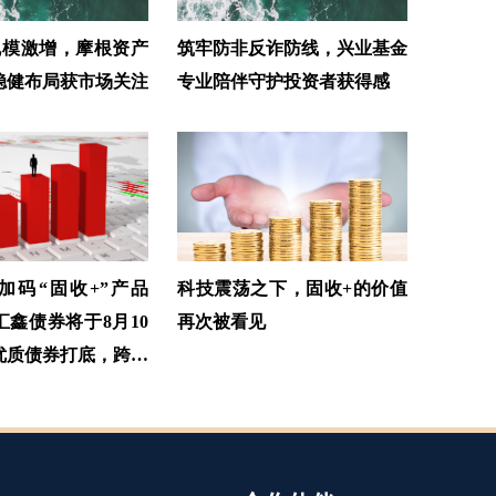
”规模激增，摩根资产
筑牢防非反诈防线，兴业基金
稳健布局获市场关注
专业陪伴守护投资者获得感
加码“固收+”产品
科技震荡之下，固收+的价值
汇鑫债券将于8月10
再次被看见
优质债券打底，跨市
股与港股捕捉多元收