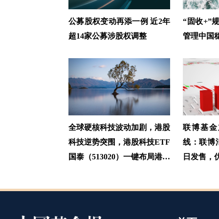
公募股权变动再添一例 近2年
“固收+
超14家公募涉股权调整
管理中国
全球硬核科技波动加剧，港股
联博基金
科技逆势突围，港股科技ETF
线：联博
国泰（513020）一键布局港股
日发售，
资产
场配置A
益