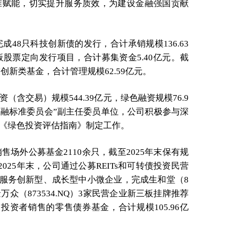
准赋能，切实提升服务质效，为建设金融强国贡献
成48只科技创新债的发行，合计承销规模136.63
股票定向发行项目，合计募集资金5.40亿元。截
技创新类基金，合计管理规模62.59亿元。
含交易）规模544.39亿元，绿色融资规模76.9
金融标准委员会”副主任委员单位，公司积极参与深
《绿色投资评估指南》制定工作。
售场外公募基金2110余只，截至2025年末保有规
至2025年末，公司通过公募REITs和可转债投资民营
极服务创新型、成长型中小微企业，完成生和堂（8
）、金万众（873534.NQ）3家民营企业新三板挂牌推荐
资者销售的零售债券基金，合计规模105.96亿