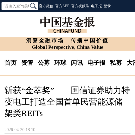
官方微信
官方APP
官方视频号
电子报
登录
洞察金融市场
传播中国价值
Global Perspective, China Value
首页
资管
公募
环球
闪讯
电子报
私募
大
斩获“金萃奖”——国信证券助力特
变电工打造全国首单民营能源储
架类REITs
2026-04-20 18:10