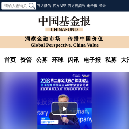
官方微信
官方APP
官方视频号
电子报
登录
洞察金融市场
传播中国价值
Global Perspective, China Value
首页
资管
公募
环球
闪讯
电子报
私募
大
Play
Video