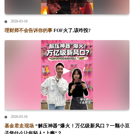
2026-03-16
理财师不会告诉你的事
FOF火了,该咋投?
2026-03-16
基金君走现场
“解压神器”爆火！万亿级新风口？一颗小豆
子凭什么让年轻人“上瘾”？