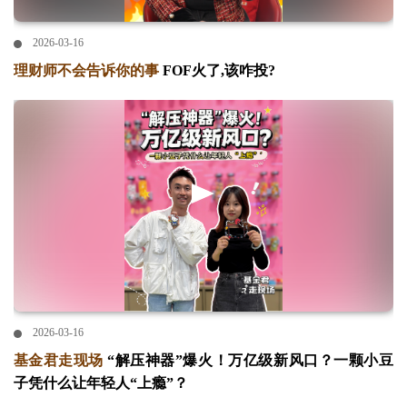
2026-03-16
理财师不会告诉你的事
FOF火了,该咋投?
2026-03-16
基金君走现场
“解压神器”爆火！万亿级新风口？一颗小豆
子凭什么让年轻人“上瘾”？