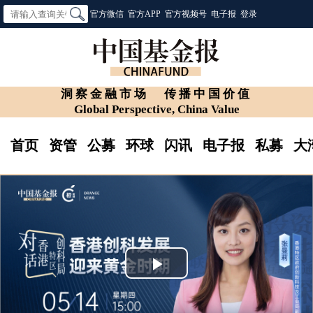
官方微信
官方APP
官方视频号
电子报
登录
洞察金融市场
传播中国价值
Global Perspective, China Value
首页
资管
公募
环球
闪讯
电子报
私募
大
Play
Video