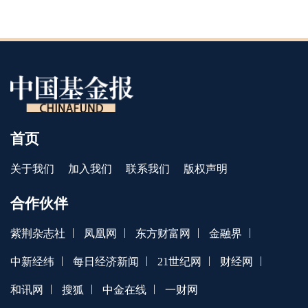
首页
关于我们
加入我们
联系我们
版权声明
合作伙伴
|
|
|
|
紫荆杂志社
凤凰网
东方财富网
金融界
|
|
|
|
中新经纬
每日经济新闻
21世纪网
财经网
|
|
|
和讯网
搜狐
中金在线
一财网