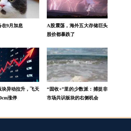
备在9月加息
A股震荡，海外五大存储巨头
股价都暴跌了
板块异动拉升，飞天
“固收+”里的少数派：捕捉非
0cm涨停
市场共识板块的右侧机会