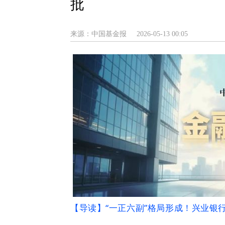
批
来源：中国基金报
2026-05-13 00:05
【导读
】“一正六副”格局形成！兴业银