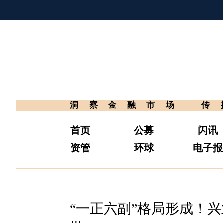
洞察金融市场
传
首页
公募
闪讯
资管
环球
电子报
“一正六副”格局形成！