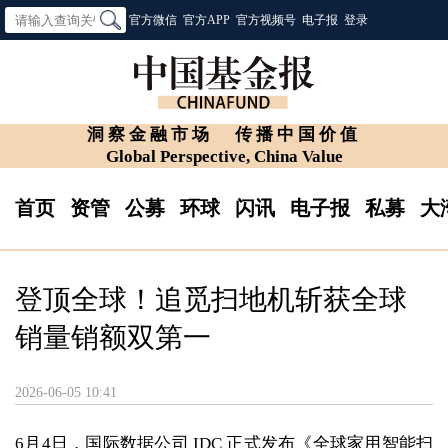
官方微信
官方APP
官方视频号
电子报
登录
洞察金融市场
传播中国价值
Global Perspective, China Value
首页
资管
公募
环球
闪讯
电子报
私募
大
登顶全球！追觅扫地机斩获全球
销量销额双第一
2026-06-05 10:41
6月4日，国际数据公司 IDC 正式发布《全球家用智能扫