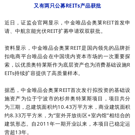
又有两只公募REITs产品获批
近日，证监会官网显示，中金唯品会奥莱REIT首发申
请、中航京能光伏REIT扩募申请双双获批。
资料显示，中金唯品会奥莱REIT是国内领先的品牌折
扣电商平台唯品会在中国境内资本市场的一次重要探
索，以优质奥特莱斯作为底层资产也为消费基础设施R
EITs持续扩容提供了高质量样本。
据悉，中金唯品会奥莱REIT首次发行拟投资的基础设
施资产为位于宁波市的杉井奥特莱斯项目，项目共分
为三期，总建筑面积约10.43万平方米，商业建筑面积
约8.33万平方米，为“室外开放街区+室内馆”相结合的
建筑形态。自2011年一期开业以来，本项目已稳定运
营超13年。