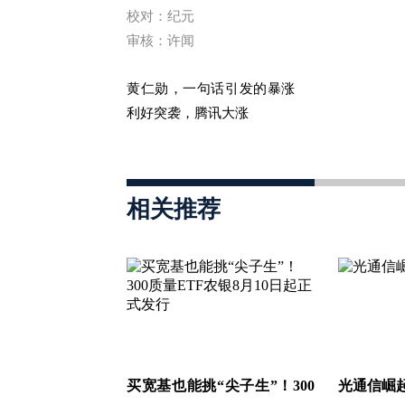
校对：纪元
审核：许闻
黄仁勋，一句话引发的暴涨
利好突袭，腾讯大涨
相关推荐
买宽基也能挑“尖子生”！300
光通信崛