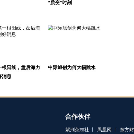
“质变”时刻
一根阳线，盘后海力
中际旭创为何大幅跳水
好消息
合作伙伴
|
|
紫荆杂志社
凤凰网
东方财