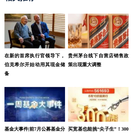
今。
建信稳定得利债券A成立于2014年12月2日，2021年-2025
年基金净值增长率为6.45%、-1.59%、1.02%、4.76%、3.
58%，同期业绩比较基准为2.10%、0.51%、2.06%、4.9
8%、-1.59%。该基金自2017年6月30日起由黎颖芳管理，
自2025年9月5日起由黎颖芳、田元泉管理至今。
数据来源：基金定期报告，截至2025年12月31日。
在新的首席执行官领导下，
贵州茅台线下自营店销售政
风险提示：基金有风险，投资须谨慎。
基金管理人不保证基
伯克希尔开始动用其现金储
策出现重大调整
金一定盈利，也不保证最低收益。投资人应当认真阅读《基
金合同》、《招募说明书》等基金法律文件，了解基金的风
备
险收益特征，并根据自身的投资目的、投资期限、投资经
验、资产状况等判断基金是否和投资人的风险承受能力相适
应。
基金过往业绩并不预示其未来表现，基金管理人管理的
其他基金的业绩并不构成基金业绩表现的保证。
本基金为债
券型基金，其长期平均风险和预期收益率理论上低于股票型
基金、混合型基金，高于货币市场基金。本基金的基金资产
如投资于港股，会面临港股通机制下因投资环境、投资标
基金大事件|前7月公募基金分
买宽基也能挑“尖子生”！300