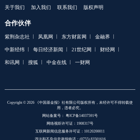
关于我们
加入我们
联系我们
版权声明
合作伙伴
|
|
|
|
紫荆杂志社
凤凰网
东方财富网
金融界
|
|
|
|
中新经纬
每日经济新闻
21世纪网
财经网
|
|
|
和讯网
搜狐
中金在线
一财网
Copyright © 2026 《中国基金报》社有限公司版权所有，未经许可不得转载使
用，违者必究。
网站备案号：
粤ICP备14037591号
网络视听许可证：1908317号
互联网新闻信息服务许可证：10120200011
违法和不良信息举报电话：(0755) 83501616