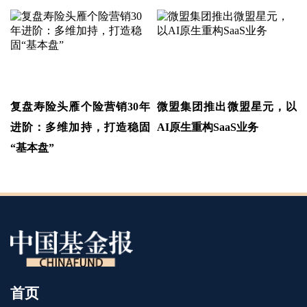
复盘寿险头雁个险营销30年
微盟集团推出微盟星元，以
进阶：多维加持，打造稳固
AI原生重构SaaS业务
“基本盘”
首页