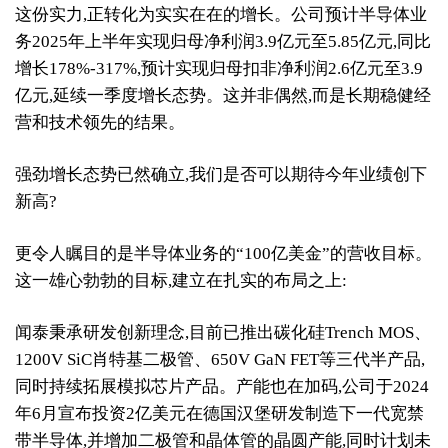
这份实力,正转化为实实在在的增长。公司预计半导体业
务2025年上半年实现归母净利润3.9亿元至5.85亿元,同比
增长178%-317%,预计实现归母扣非净利润2.6亿元至3.9
亿元,延续一季度增长态势。这并非偶然,而是长期稳健经
营和技术领先的结果。
强劲增长态势已然确立,我们是否可以期待今年业绩创下
新高?
更令人瞩目的是半导体业务的“100亿美金”的营收目标。
这一雄心勃勃的目标,建立在扎实的布局之上:
闻泰秉承研发创新理念,目前已推出碳化硅Trench MOS、
1200V SiC肖特基二极管、650V GaN FET等三代半产品,
同时持续拓展模拟芯片产品。产能也在加码,公司于2024
年6月宣布投资2亿美元在德国汉堡研发制造下一代宽禁
带半导体,并增加二极管和晶体管的晶圆产能,同时计划未