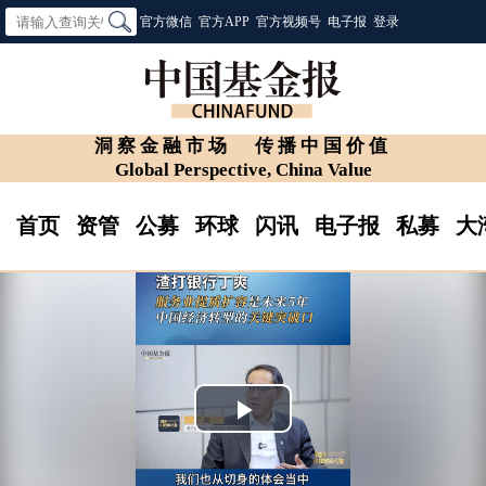
官方微信
官方APP
官方视频号
电子报
登录
洞察金融市场
传播中国价值
Global Perspective, China Value
首页
资管
公募
环球
闪讯
电子报
私募
大
Play
Video