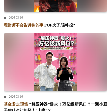
2026-03-16
理财师不会告诉你的事
FOF火了,该咋投?
2026-03-16
基金君走现场
“解压神器”爆火！万亿级新风口？一颗小豆
子凭什么让年轻人“上瘾”？