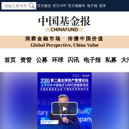
官方微信
官方APP
官方视频号
电子报
登录
洞察金融市场
传播中国价值
Global Perspective, China Value
首页
资管
公募
环球
闪讯
电子报
私募
大
Play
Video