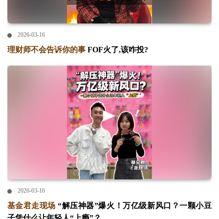
2026-03-16
理财师不会告诉你的事
FOF火了,该咋投?
2026-03-16
基金君走现场
“解压神器”爆火！万亿级新风口？一颗小豆
子凭什么让年轻人“上瘾”？