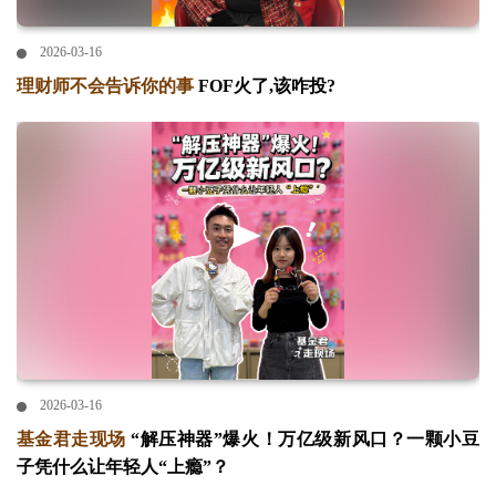
2026-03-16
理财师不会告诉你的事
FOF火了,该咋投?
2026-03-16
基金君走现场
“解压神器”爆火！万亿级新风口？一颗小豆
子凭什么让年轻人“上瘾”？