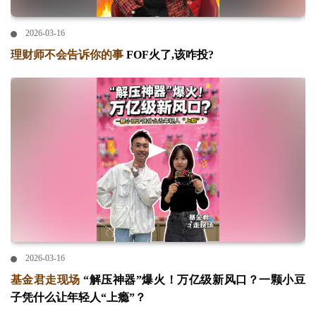
2026-03-16
理财师不会告诉你的事
FOF火了,该咋投?
2026-03-16
基金君走现场
“解压神器”爆火！万亿级新风口？一颗小豆
子凭什么让年轻人“上瘾”？