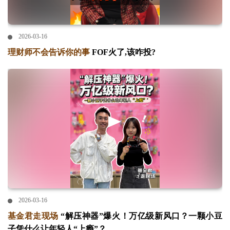
2026-03-16
理财师不会告诉你的事
FOF火了,该咋投?
2026-03-16
基金君走现场
“解压神器”爆火！万亿级新风口？一颗小豆
子凭什么让年轻人“上瘾”？