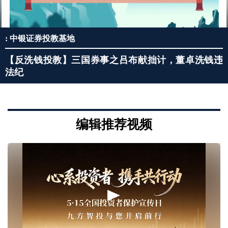
: 中银证券投教基地
【反洗钱投教】三国券事之吕布献拙计，董卓洗钱违
法纪
编辑推荐视频