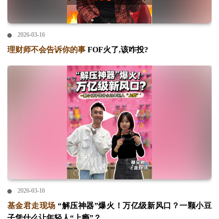
2026-03-16
理财师不会告诉你的事
FOF火了,该咋投?
2026-03-16
基金君走现场
“解压神器”爆火！万亿级新风口？一颗小豆
子凭什么让年轻人“上瘾”？