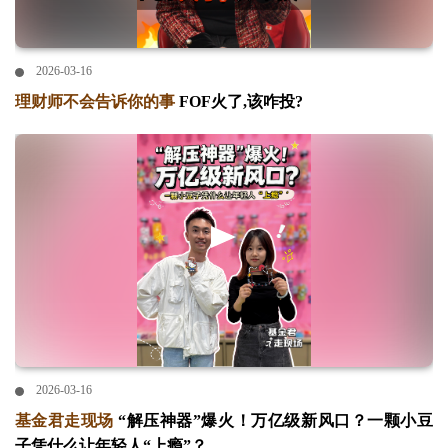
2026-03-16
理财师不会告诉你的事
FOF火了,该咋投?
2026-03-16
基金君走现场
“解压神器”爆火！万亿级新风口？一颗小豆
子凭什么让年轻人“上瘾”？