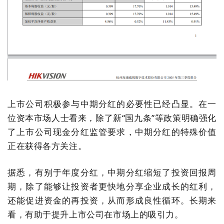
上市公司积极参与中期分红的必要性已经凸显。在一
位资本市场人士看来，除了新“国九条”等政策明确强化
了上市公司现金分红监管要求，中期分红的特殊价值
正在获得各方关注。
据悉，有别于年度分红，中期分红缩短了投资回报周
期，除了能够让投资者更快地分享企业成长的红利，
还能促进资金的再投资，从而形成良性循环。长期来
看，有助于提升上市公司在市场上的吸引力。