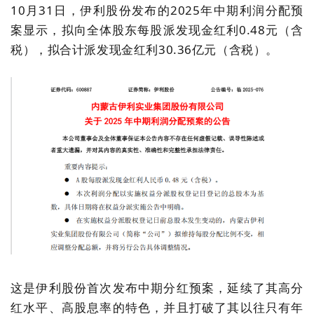
10月31日，伊利股份发布的2025年中期利润分配预
案显示，拟向全体股东每股派发现金红利0.48元（含
税），拟合计派发现金红利30.36亿元（含税）。
这是伊利股份首次发布中期分红预案，延续了其高分
红水平、高股息率的特色，并且打破了其以往只有年