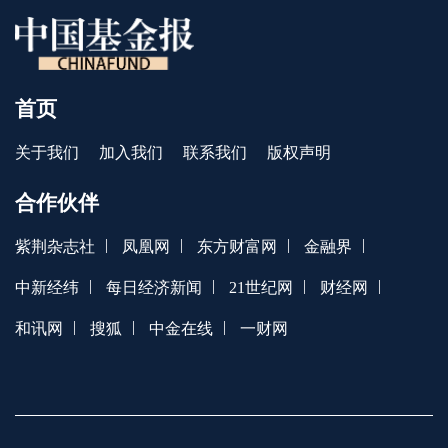
首页
关于我们
加入我们
联系我们
版权声明
合作伙伴
|
|
|
|
紫荆杂志社
凤凰网
东方财富网
金融界
|
|
|
|
中新经纬
每日经济新闻
21世纪网
财经网
|
|
|
和讯网
搜狐
中金在线
一财网