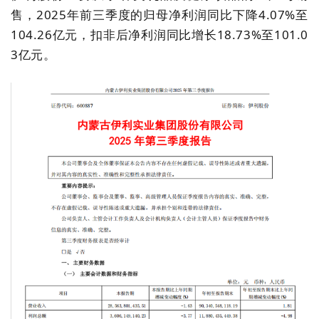
售，2025年前三季度的归母净利润同比下降4.07%至
104.26亿元，扣非后净利润同比增长18.73%至101.0
3亿元。