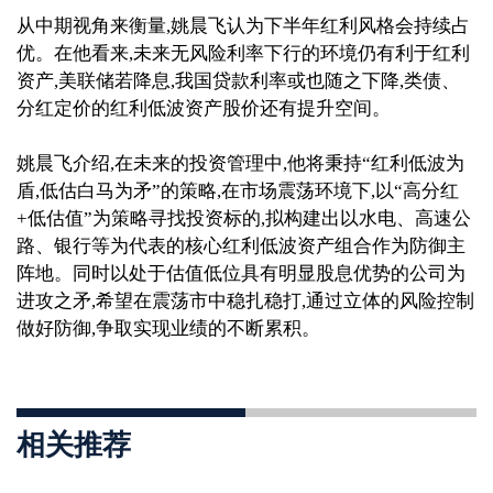
从中期视角来衡量,姚晨飞认为下半年红利风格会持续占
优。在他看来,未来
无风险利率下行的
环境仍有利于红利
资产,美联储若降息,
我
国贷款利率或也随之下降,类
债
、
分红定价的红利低波资产
股价还有提升空间。
姚晨飞介绍,在未来的投资管理中,他将秉持“
红利低波为
盾,低估白马为矛”的策略,在市场震荡环境下,以“高分红
+
低估值”为策略寻找投资标的,拟构建出以水电、高速公
路、银行等为代表的核心红利低波资产组合作为防御主
阵地。同时以处于估值低位具有明显股息优势的公司为
进攻之矛,希望在震荡市中
稳扎稳打
,通过立体的风险控制
做好防御,争取实现业绩的不断累积。
相关推荐