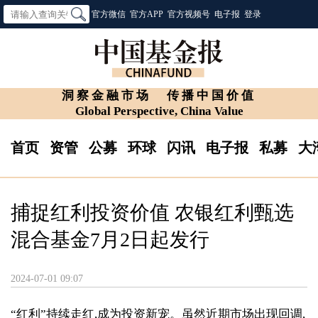
官方微信
官方APP
官方视频号
电子报
登录
洞察金融市场
传播中国价值
Global Perspective, China Value
首页
资管
公募
环球
闪讯
电子报
私募
大
捕捉红利投资价值 农银红利甄选
混合基金7月2日起发行
2024-07-01 09:07
“红利”持续走红,成为投资新宠。虽然近期市场出现回调,