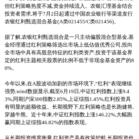
但红利策略热度不减,资金持续流入。农银汇理基金结合
投资者需求,将于7月2日起通过中国农业银行等渠道发行
农银红利甄选混合基金(A类
021455
/
C
类
021456
)。
据了解,农银红利甄选混合是一只主动偏股混合型基金,基
金经理通过红利策略筛选出市场上低估值优秀公司,投向
全市场中具有高股息特征的红利类资产,投资于该基金界
定的红利主题相关股票的比例不低于非现金基金资产的8
0%。
今年以来,在A股波动加剧的市场环境下,“红利”表现继续
强势,wind数据显示,截至6月19日,中证红利指数上涨
9.4
3%,同期沪深300指数2.85%,上证综指1.45%
,红利投资具
有明显的超额收益
。
长期视野下,红利策略也是长跑健将,
穿越牛熊。近十年来,中证红利指数上涨
146.22%
,大幅跑
赢
同期上证综指46.82%
的指数表现
。
从长期投资维度衡量,红利资产具有政策护航,长期投资价