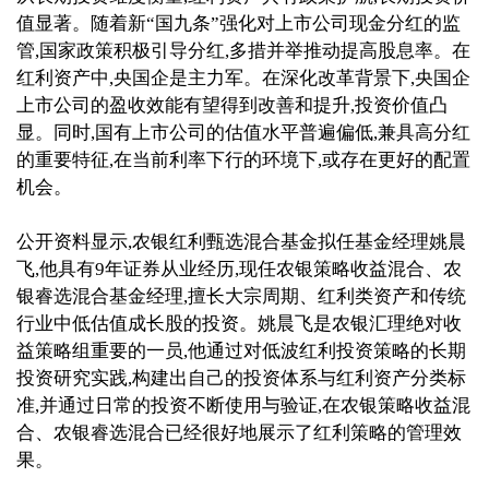
值显著。随着新“国九条”强化对上市公司现金分红的监
管,国家政策积极引导分红,多措并举推动提高股息率。在
红利资产中,央国企是主力军。在深化改革背景下,央国企
上市公司的盈收效能有望得到改善和提升,投资价值凸
显。同时,国有上市公司的估值水平普遍偏低,兼具高分红
的重要特征,在当前利率下行的环境下,或存在更好的配置
机会。
公开资料显示,农银红利甄选混合基金拟任基金经理姚晨
飞,他具有
9年证券从业经历
,现任农银策略收益混合、农
银睿选混合基金经理,擅长
大宗周期、红利类
资产和
传统
行业中低估值成长股
的投资
。
姚晨飞是农银汇理绝对收
益策略组重要的一员,他通过对低波红利投资策略的长期
投资研究实践,构建出自己的投资体系与红利资产分类标
准,并通过日常的投资不断使用与验证,在农银策略收益混
合、农银睿选混合已经很好地展示了红利策略的管理效
果。