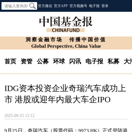
官方微信
官方APP
官方视频号
电子报
登录
洞察金融市场
传播中国价值
Global Perspective, China Value
首页
资管
公募
环球
闪讯
电子报
私募
大
IDG资本投资企业奇瑞汽车成功上
市 港股或迎年内最大车企IPO
2025-09-25 13:12
9月25日，奇瑞汽车（股票代码：9973.HK）正式登陆港