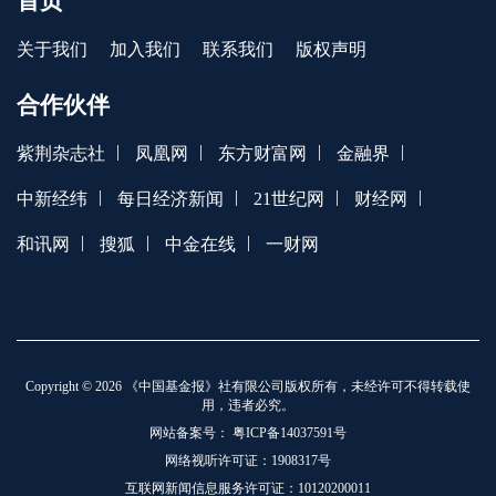
首页
关于我们
加入我们
联系我们
版权声明
合作伙伴
|
|
|
|
紫荆杂志社
凤凰网
东方财富网
金融界
|
|
|
|
中新经纬
每日经济新闻
21世纪网
财经网
|
|
|
和讯网
搜狐
中金在线
一财网
Copyright © 2026 《中国基金报》社有限公司版权所有，未经许可不得转载使
用，违者必究。
网站备案号：
粤ICP备14037591号
网络视听许可证：1908317号
互联网新闻信息服务许可证：10120200011