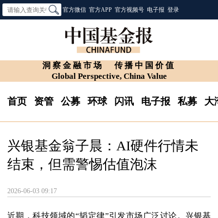
官方微信
官方APP
官方视频号
电子报
登录
洞察金融市场
传播中国价值
Global Perspective, China Value
首页
资管
公募
环球
闪讯
电子报
私募
大
兴银基金翁子晨：AI硬件行情未
结束，但需警惕估值泡沫
2026-06-03 09:17
近期，科技领域的“韬定律”引发市场广泛讨论。兴银基