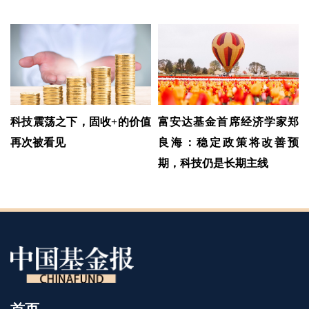
局港股资产
市场配置A股与港股捕捉多元
收益
科技震荡之下，固收+的价值
富安达基金首席经济学家郑
再次被看见
良海：稳定政策将改善预
期，科技仍是长期主线