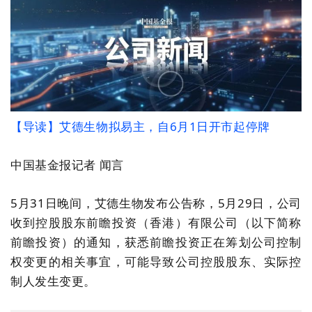
【
导读
】
艾德生物
拟易主
，
自6月1日开市起停牌
中国基金报记者 闻言
5月31日
晚间
，艾德生物
发布
公告称，5月29日，
公司
收到
控股股东前瞻投资
（
香港
）
有限公司
（
以下简称
前瞻投资
）
的通知
，
获悉前瞻投资正在筹划
公司
控制
权变更的相关事宜，可能导致
公司
控股股东、实际控
制人发生变更。