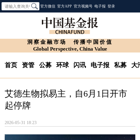
官方微信
官方APP
官方视频号
电子报
登录
洞察金融市场
传播中国价值
Global Perspective, China Value
首页
资管
公募
环球
闪讯
电子报
私募
大
艾德生物拟易主，自6月1日开市
起停牌
2026-05-31 18:23