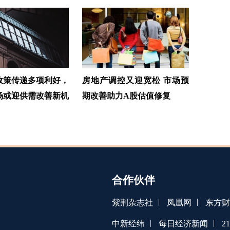
政策传递多项利好，
房地产调控又迎宽松 市场预
场或迎供需改善新机
期改善助力A股估值修复
合作伙伴
|
|
紫荆杂志社
凤凰网
东方财
|
|
中新经纬
每日经济新闻
2