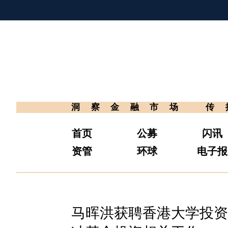
洞察金融市场
传
首页
公募
闪讯
资管
环球
电子报
马晖洪获聘香港大学投资