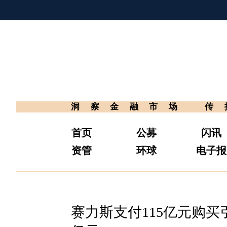
洞察金融市场
传
首页
公募
闪讯
资管
环球
电子报
赛力斯支付115亿元购买引