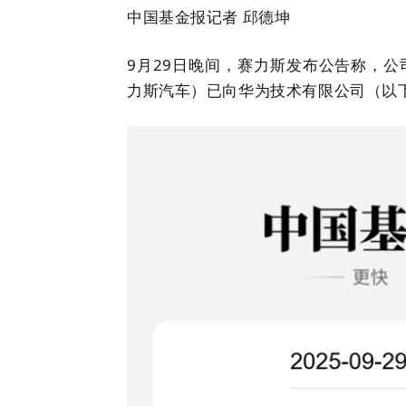
中国基金报记者 邱德坤
9
月
29
日晚间，赛力斯发布公告称，公
力斯汽车）已向华为技术有限公司（以