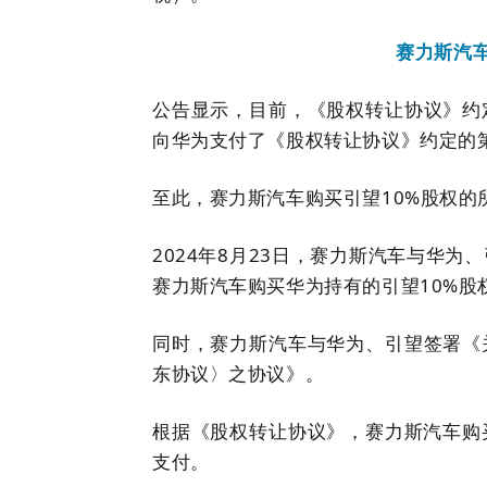
赛力斯汽
公告显示，目前，《股权转让协议》约
向华为支付了《股权转让协议》约定的
至此，赛力斯汽车购买引望
10%
股权的
2024
年
8
月
23
日，赛力斯汽车与华为、
赛力斯汽车购买华为持有的引望
10%
股
同时，赛力斯汽车与华为、引望签署《
东协议〉之协议》。
根据《股权转让协议》，赛力斯汽车购
支付。