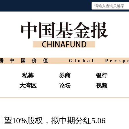
播中国价值
Global Persp
私募
券商
银行
大湾区
论坛
视频
望10%股权，拟中期分红5.06