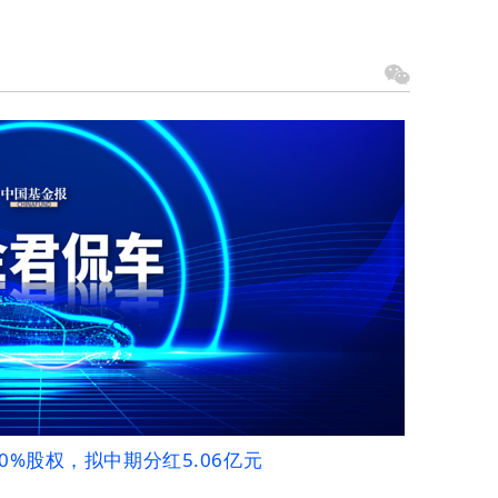
0%
股权，拟中期分红
5.06
亿元