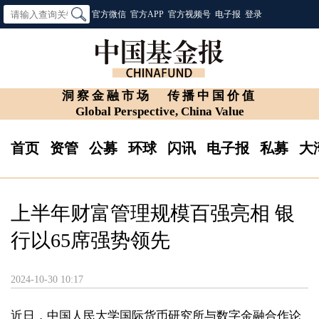
官方微信
官方APP
官方视频号
电子报
登录
洞察金融市场
传播中国价值
Global Perspective, China Value
首页
资管
公募
环球
闪讯
电子报
私募
大
上半年财富管理规模百强亮相 银
行以65席强势领先
2024-10-30 10:17
近日，中国人民大学国际货币研究所与数字金融合作论