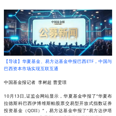
【导读】
华夏
基金
、
易方达
基金申报巴西ETF，中国与
巴西资本市场
实现
互联互通
中国基金报记者
李树超
曹雯璟
10月13日,证监会网站显示，华夏
基金
申报
了
“
华夏布
拉德斯科巴西伊博维斯帕股票交易型开放式指数证券
投资基金（QDII）
”，易方达基金申报了“易方达伊塔