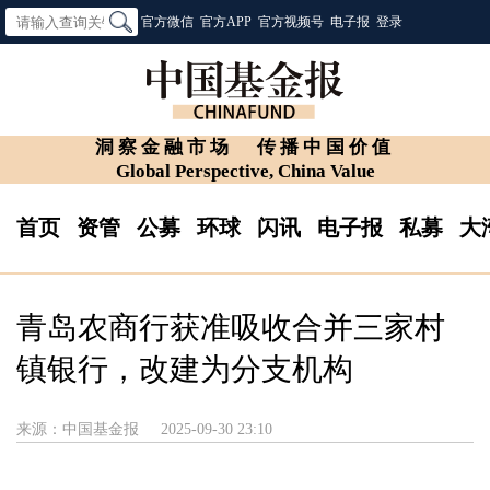
官方微信
官方APP
官方视频号
电子报
登录
洞察金融市场
传播中国价值
Global Perspective, China Value
首页
资管
公募
环球
闪讯
电子报
私募
大
青岛农商行获准吸收合并三家村
镇银行，改建为分支机构
来源：中国基金报
2025-09-30 23:10