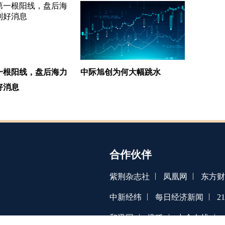
一根阳线，盘后海力
中际旭创为何大幅跳水
好消息
合作伙伴
|
|
紫荆杂志社
凤凰网
东方财
|
|
中新经纬
每日经济新闻
2
|
|
|
和讯网
搜狐
中金在线