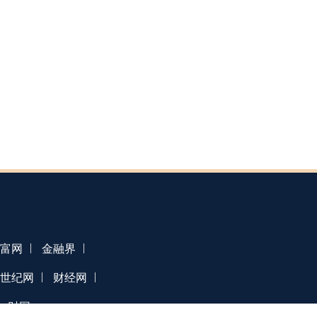
|
|
富网
金融界
|
|
1世纪网
财经网
一财网