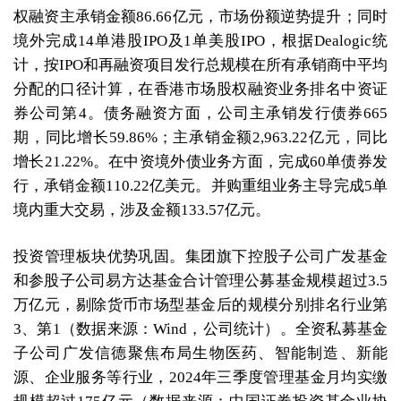
权融资主承销金额86.66亿元，市场份额逆势提升；同时
境外完成14单港股IPO及1单美股IPO，根据Dealogic统
计，按IPO和再融资项目发行总规模在所有承销商中平均
分配的口径计算，在香港市场股权融资业务排名中资证
券公司第4。债务融资方面，公司主承销发行债券665
期，同比增长59.86%；主承销金额2,963.22亿元，同比
增长21.22%。在中资境外债业务方面，完成60单债券发
行，承销金额110.22亿美元。并购重组业务主导完成5单
境内重大交易，涉及金额133.57亿元。
投资管理板块优势巩固。集团旗下控股子公司广发基金
和参股子公司易方达基金合计管理公募基金规模超过3.5
万亿元，剔除货币市场型基金后的规模分别排名行业第
3、第1（数据来源：Wind，公司统计）。全资私募基金
子公司广发信德聚焦布局生物医药、智能制造、新能
源、企业服务等行业，2024年三季度管理基金月均实缴