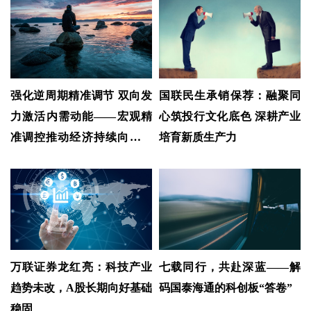
强化逆周期精准调节 双向发
国联民生承销保荐：融聚同
力激活内需动能——宏观精
心筑投行文化底色 深耕产业
准调控推动经济持续向优向
培育新质生产力
好
万联证券龙红亮：科技产业
七载同行，共赴深蓝——解
趋势未改，A股长期向好基础
码国泰海通的科创板“答卷”
稳固