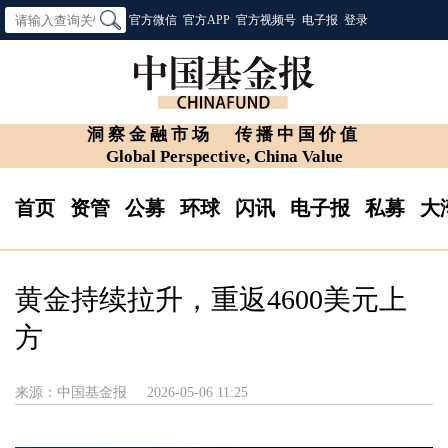
官方微信
官方APP
官方视频号
电子报
登录
洞察金融市场
传播中国价值
Global Perspective, China Value
首页
资管
公募
环球
闪讯
电子报
私募
大
黄金持续拉升，重返4600美元上
方
来源：中国基金报
2026-05-06 11:25