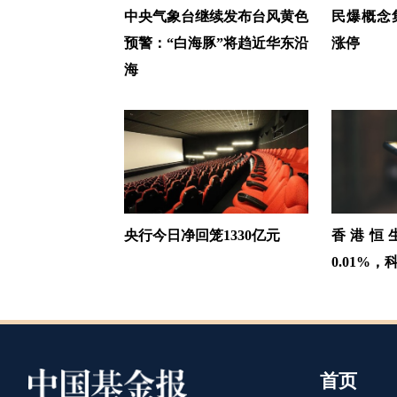
中央气象台继续发布台风黄色
民爆概念
预警：“白海豚”将趋近华东沿
涨停
海
央行今日净回笼1330亿元
香港恒
0.01%
首页