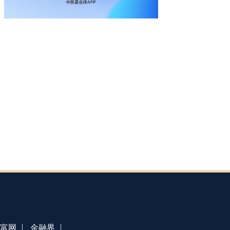
|
|
富网
金融界