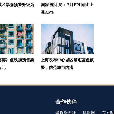
城区暴雨预警升级为
国家统计局：7月PPI同比上
涨3.5%
德赛》点映加预售票
上海发布中心城区暴雨蓝色预
万元
警，防范城市内涝
合作伙伴
|
|
紫荆杂志社
凤凰网
东方财