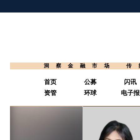
洞察金融市场
传
首页
公募
闪讯
资管
环球
电子报