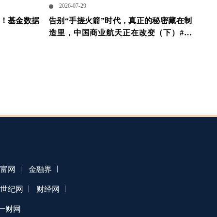
2026-07-29
秒！基金数据
告别“手搓火箭”时代，真正的秘密藏在制
造里，中国商业航天正在改变（下）#粤
开证券 #拓璞数控
|
|
富网
金融界
|
|
1世纪网
财经网
一财网