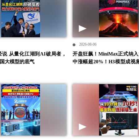
2026-08-06
财经说 从量化江湖到AI破局者，
开盘狂飙！MiniMax正式纳
国大模型的底气
中涨幅超20%！H3模型成视
杀线” #MiniMax #H3模型