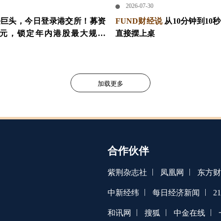
2026-07-30
块巨头，今日登录港交所！募资
FUND财经说
从10分钟到10
亿港元，锁定年内港股最大规模
直接摆上桌
道指数ETF，一键布局高景气资
ETF #IPO #易方达基金
加载更多
合作伙伴
|
|
紫荆杂志社
凤凰网
东方财
|
|
中新经纬
每日经济新闻
2
|
|
|
和讯网
搜狐
中金在线