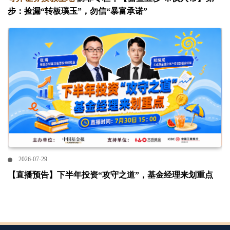
步：捡漏“转板璞玉”，勿信“暴富承诺”
2026-07-29
【直播预告】下半年投资“攻守之道”，基金经理来划重点