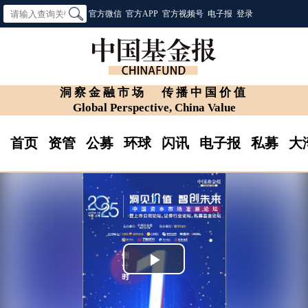
官方微信
官方APP
官方视频号
电子报
登录
洞察金融市场
传播中国价值
Global Perspective, China Value
首页
资管
公募
环球
闪讯
电子报
私募
大
Play
Video