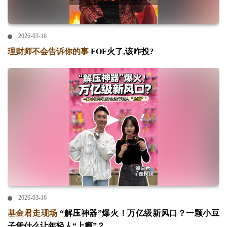
2026-03-16
理财师不会告诉你的事
FOF火了,该咋投?
2026-03-16
基金君走现场
“解压神器”爆火！万亿级新风口？一颗小豆
子凭什么让年轻人“上瘾”？