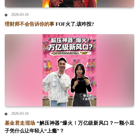
2026-03-16
理财师不会告诉你的事
FOF火了,该咋投?
2026-03-16
基金君走现场
“解压神器”爆火！万亿级新风口？一颗小豆
子凭什么让年轻人“上瘾”？